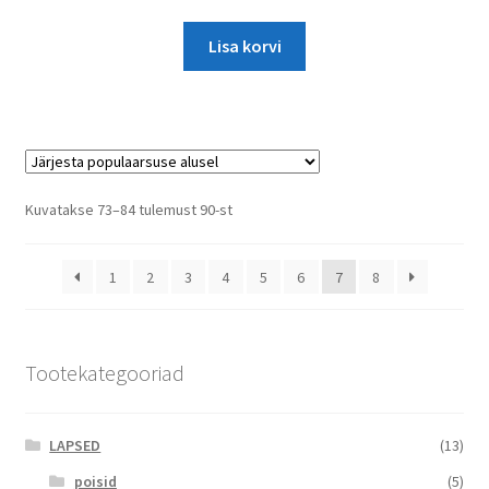
Lisa korvi
Sorted
Kuvatakse 73–84 tulemust 90-st
by
popularity
1
2
3
4
5
6
7
8
Tootekategooriad
LAPSED
(13)
poisid
(5)