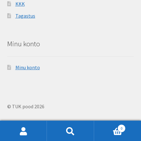
KKK
Tagastus
Minu konto
Minu konto
© TUK pood 2026
0
Otsi:
Otsi