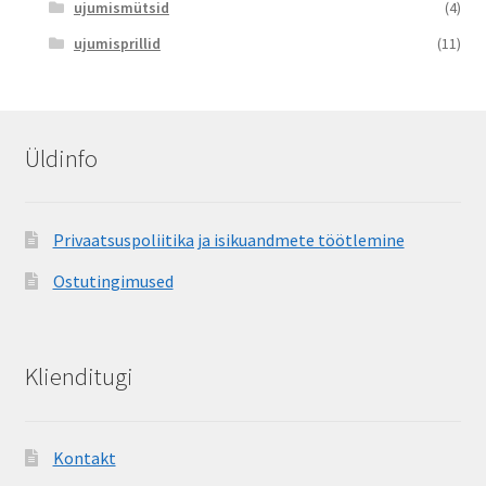
ujumismütsid
(4)
ujumisprillid
(11)
Üldinfo
Privaatsuspoliitika ja isikuandmete töötlemine
Ostutingimused
Klienditugi
Kontakt