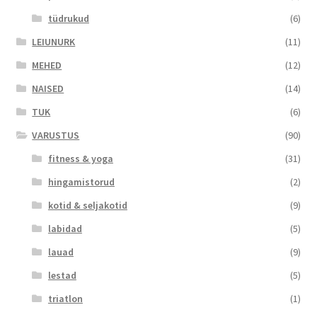
tüdrukud
(6)
LEIUNURK
(11)
MEHED
(12)
NAISED
(14)
TUK
(6)
VARUSTUS
(90)
fitness & yoga
(31)
hingamistorud
(2)
kotid & seljakotid
(9)
labidad
(5)
lauad
(9)
lestad
(5)
triatlon
(1)