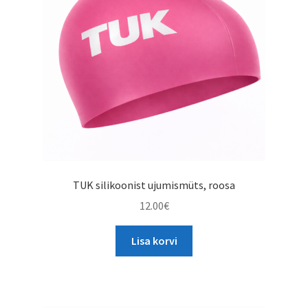
TAGASTUS
TELLIMUSE ESITAMINE
TOOTED
TUK silikoonist ujumismüts, roosa
12.00
€
Lisa korvi