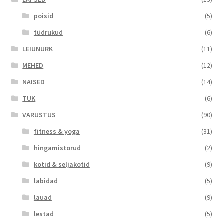
poisid
(5)
tüdrukud
(6)
LEIUNURK
(11)
MEHED
(12)
NAISED
(14)
TUK
(6)
VARUSTUS
(90)
fitness & yoga
(31)
hingamistorud
(2)
kotid & seljakotid
(9)
labidad
(5)
lauad
(9)
lestad
(5)