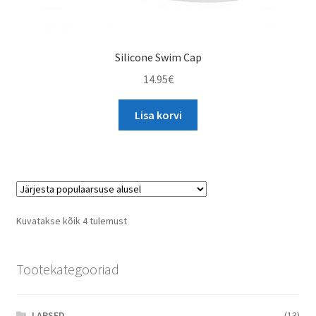
Silicone Swim Cap
14.95
€
Lisa korvi
Sorted
Kuvatakse kõik 4 tulemust
by
popularity
Tootekategooriad
LAPSED
(13)