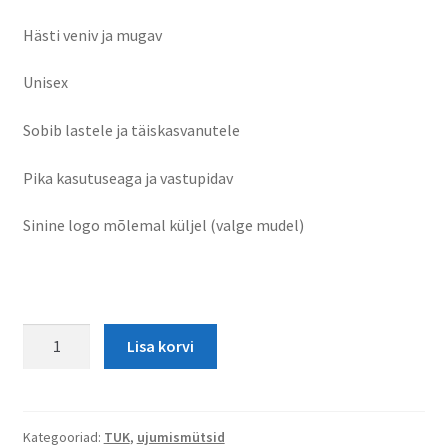
Hästi veniv ja mugav
Unisex
Sobib lastele ja täiskasvanutele
Pika kasutuseaga ja vastupidav
Sinine logo mõlemal küljel (valge mudel)
TUK
Lisa korvi
silikoonist
ujumismüts,
valge
kogus
Kategooriad:
TUK
,
ujumismütsid