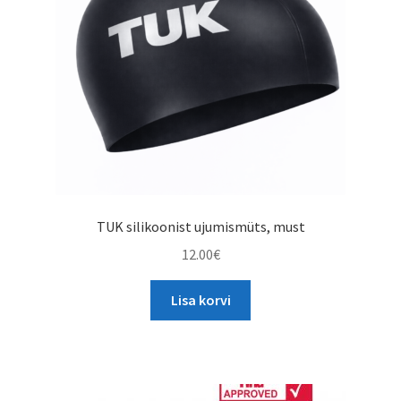
chosen
on
the
product
page
TUK silikoonist ujumismüts, must
12.00
€
Lisa korvi