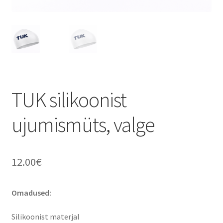
TAGASTUS
TELLIMUSE ESITAMINE
TOOTED
TUK silikoonist
ujumismüts, valge
12.00
€
Omadused:
Silikoonist materjal