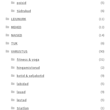
poisid
(5)
tüdrukud
(6)
LEIUNURK
(11)
MEHED
(12)
NAISED
(14)
TUK
(6)
VARUSTUS
(90)
fitness & yoga
(31)
hingamistorud
(2)
kotid & seljakotid
(9)
labidad
(5)
lauad
(9)
lestad
(5)
triatlon
(1)