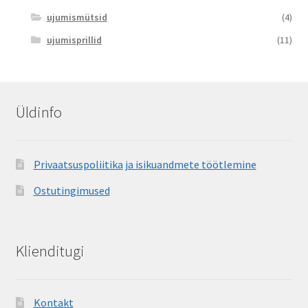
ujumismütsid
(4)
ujumisprillid
(11)
Üldinfo
Privaatsuspoliitika ja isikuandmete töötlemine
Ostutingimused
Klienditugi
Kontakt