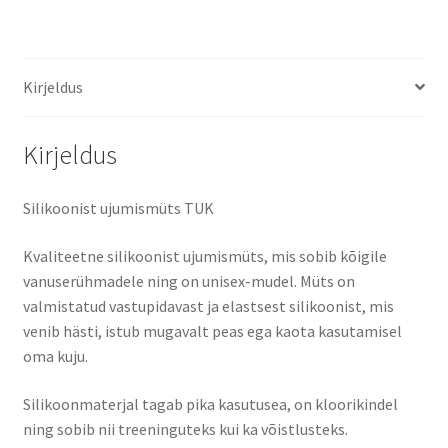
Kirjeldus
Kirjeldus
Silikoonist ujumismüts TUK
Kvaliteetne silikoonist ujumismüts, mis sobib
kõigile
vanuserühmadele
ning on
unisex-mudel
. Müts on
valmistatud vastupidavast ja elastsest silikoonist, mis
venib hästi
, istub mugavalt peas ega kaota kasutamisel
oma kuju.
Silikoonmaterjal tagab
pika kasutusea
, on kloorikindel
ning sobib nii treeninguteks kui ka võistlusteks.