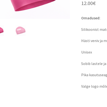
12.00
€
Omadused:
Silikoonist mat
Hästi veniv ja 
Unisex
Sobib lastele j
Pika kasutuseag
Valge logo mõle