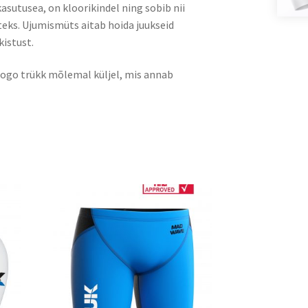
kasutusea
, on kloorikindel ning sobib nii
teks. Ujumismüts aitab hoida juukseid
istust.
ogo trükk mõlemal küljel
, mis annab