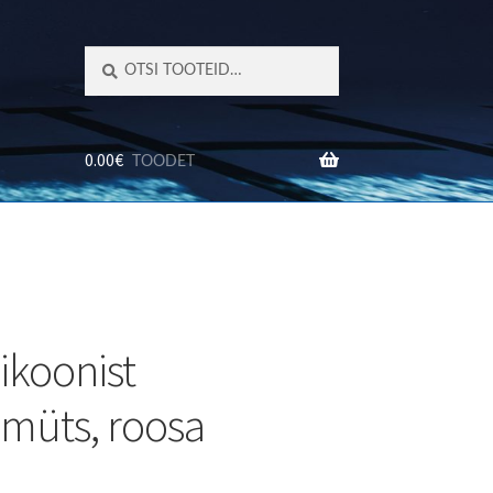
Otsi:
Otsi
0.00
€
TOODET
TED
ikoonist
müts, roosa