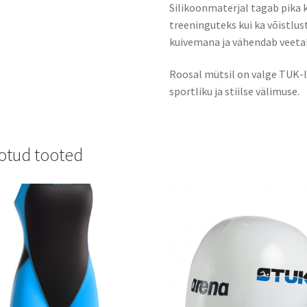
Silikoonmaterjal tagab
pika 
treeninguteks kui ka võistlus
kuivemana ja vähendab veetak
Roosal mütsil on
valge TUK-l
sportliku ja stiilse välimuse.
otud tooted