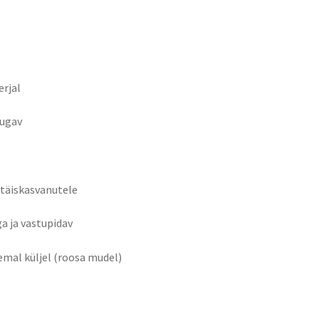
erjal
mugav
a täiskasvanutele
a ja vastupidav
mal küljel (roosa mudel)