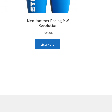
Men Jammer Racing MW
Revolution
70.00
€
Lisa korvi