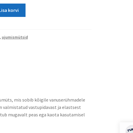
Lisa korvi
,
ujumismütsid
ismüts, mis sobib
kõigile vanuserühmadele
on valmistatud vastupidavast ja elastsest
istub mugavalt peas ega kaota kasutamisel