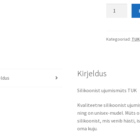
TUK
silikoonist
ujumismüts,
roosa
kogus
Kategooriad:
TUK
Kirjeldus
eldus
Silikoonist ujumismüts TUK
Kvaliteetne silikoonist ujum
ning on
unisex-mudel
. Müts 
silikoonist, mis
venib hästi
, 
oma kuju.