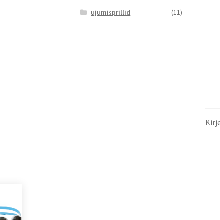
ujumisprillid
(11)
Kirj