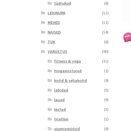
tüdrukud
(6)
LEIUNURK
(11)
MEHED
(12)
NAISED
(14)
TUK
(6)
VARUSTUS
(90)
fitness & yoga
(31)
hingamistorud
(2)
kotid & seljakotid
(9)
labidad
(5)
lauad
(9)
lestad
(5)
triatlon
(1)
ujumismütsid
(4)