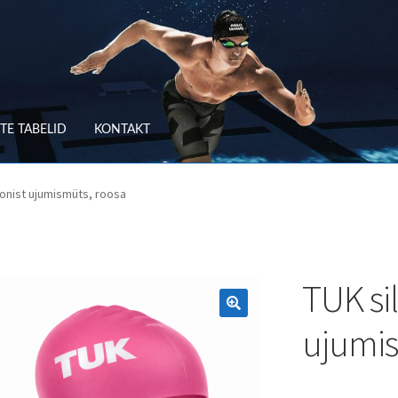
TE TABELID
KONTAKT
RV
OSTUTINGIMUSED
oonist ujumismüts, roosa
TLEMINE
SUURUSTE TABELID
TAGASTUS
TELLIMUSE ESITAMINE
TOO
TUK sil
ujumis