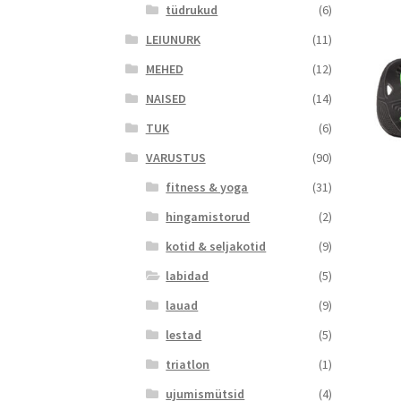
tüdrukud
(6)
LEIUNURK
(11)
MEHED
(12)
NAISED
(14)
TUK
(6)
VARUSTUS
(90)
fitness & yoga
(31)
hingamistorud
(2)
kotid & seljakotid
(9)
labidad
(5)
lauad
(9)
lestad
(5)
triatlon
(1)
ujumismütsid
(4)