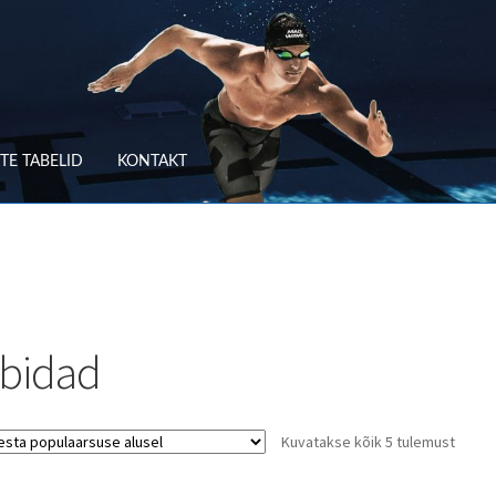
TE TABELID
KONTAKT
RV
OSTUTINGIMUSED
TLEMINE
SUURUSTE TABELID
TAGASTUS
TELLIMUSE ESITAMINE
TOO
abidad
Sorte
Kuvatakse kõik 5 tulemust
by
popula