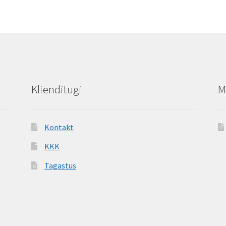
popula
Klienditugi
M
Kontakt
KKK
Tagastus