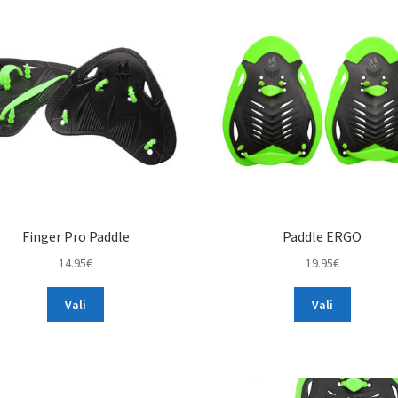
Finger Pro Paddle
Paddle ERGO
14.95
€
19.95
€
This
This
Vali
Vali
product
product
has
has
multiple
multiple
variants.
variants.
The
The