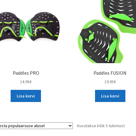
options
options
may
may
be
be
chosen
chosen
on
on
the
the
product
product
page
page
Paddles PRO
Paddles FUSION
14.95
€
19.95
€
Lisa korvi
Lisa korvi
Sorte
Kuvatakse kõik 5 tulemust
by