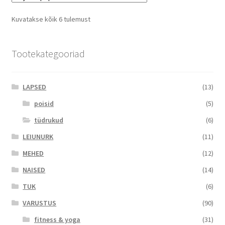
The
options
Sorted
Kuvatakse kõik 6 tulemust
may
by
be
popularity
chosen
Tootekategooriad
on
the
LAPSED
(13)
product
page
poisid
(5)
tüdrukud
(6)
LEIUNURK
(11)
MEHED
(12)
NAISED
(14)
TUK
(6)
VARUSTUS
(90)
fitness & yoga
(31)