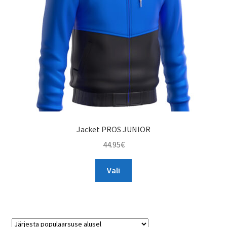
chosen
on
the
product
page
Jacket PROS JUNIOR
44.95
€
This
Vali
product
has
multiple
variants.