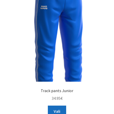
The
options
may
be
chosen
on
the
product
page
Track pants Junior
34.95
€
This
Vali