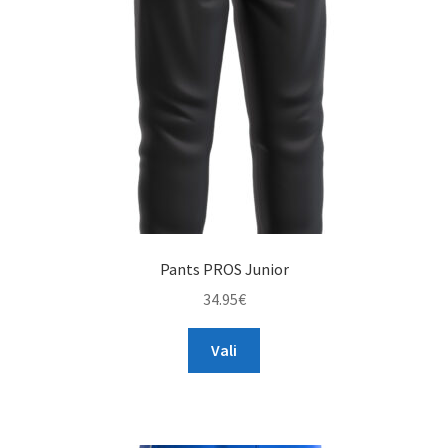
TAGASTUS
TELLIMUSE ESITAMINE
TOOTED
Pants PROS Junior
34.95
€
This
Vali
product
has
multiple
variants.