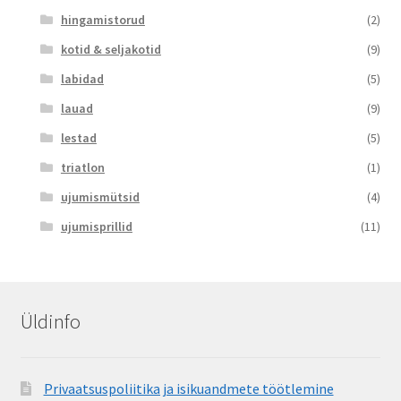
hingamistorud
(2)
kotid & seljakotid
(9)
labidad
(5)
lauad
(9)
lestad
(5)
triatlon
(1)
ujumismütsid
(4)
ujumisprillid
(11)
Üldinfo
Privaatsuspoliitika ja isikuandmete töötlemine