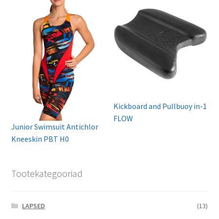
chosen
on
the
product
page
Kickboard and Pullbuoy in-1
FLOW
Junior Swimsuit Antichlor
Kneeskin PBT H0
Tootekategooriad
LAPSED
(13)