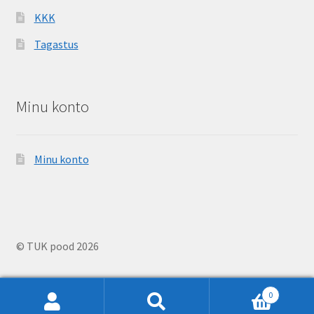
KKK
Tagastus
Minu konto
Minu konto
© TUK pood 2026
0
Otsi:
Otsi