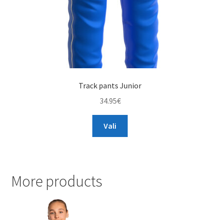
product
page
Track pants Junior
34.95
€
This
Vali
product
has
multiple
variants.
More products
The
options
may
be