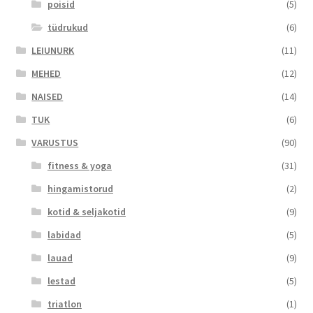
poisid
(5)
tüdrukud
(6)
LEIUNURK
(11)
MEHED
(12)
NAISED
(14)
TUK
(6)
VARUSTUS
(90)
fitness & yoga
(31)
hingamistorud
(2)
kotid & seljakotid
(9)
labidad
(5)
lauad
(9)
lestad
(5)
triatlon
(1)