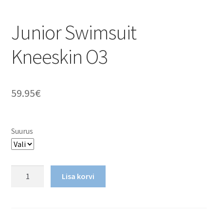
Junior Swimsuit
Kneeskin O3
59.95
€
Suurus
Junior
Lisa korvi
Swimsuit
Kneeskin
O3