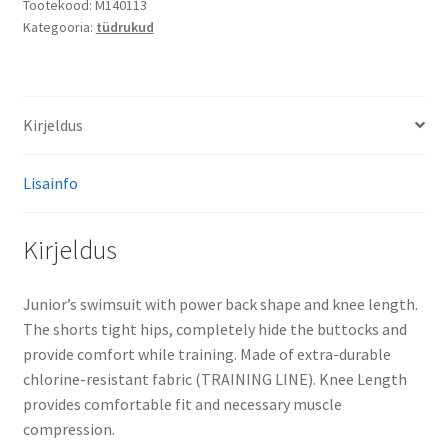
kogus
Tootekood:
M140113
Kategooria:
tüdrukud
Kirjeldus
Lisainfo
Kirjeldus
Junior’s swimsuit with power back shape and knee length.
The shorts tight hips, completely hide the buttocks and
provide comfort while training. Made of extra-durable
chlorine-resistant fabric (TRAINING LINE). Knee Length
provides comfortable fit and necessary muscle
compression.