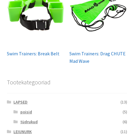
Swim Trainers: Break Belt
Swim Trainers: Drag CHUTE
Mad Wave
Tootekategooriad
LAPSED
(13)
poisid
(5)
tüdrukud
(6)
LEIUNURK
(11)