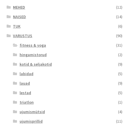
MEHED
(12)
NAISED
(14)
TUK
(6)
VARUSTUS
(90)
fitness & yoga
(31)
hingamistorud
(2)
kotid & seljakotid
(9)
labidad
(5)
lauad
(9)
lestad
(5)
triatlon
(1)
ujumismütsid
(4)
ujumisprillid
(11)