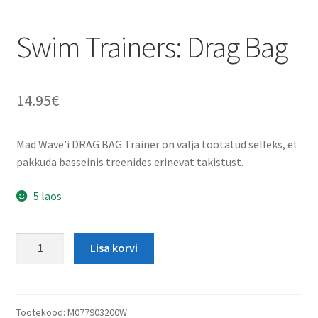
Swim Trainers: Drag Bag
14.95
€
Mad Wave’i DRAG BAG Trainer on välja töötatud selleks, et
pakkuda basseinis treenides erinevat takistust.
5 laos
Swim
Lisa korvi
Trainers:
Drag
Bag
kogus
Tootekood:
M077903200W