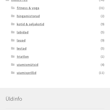
fitness & yoga
(31)
hingamistorud
(2)
kotid & seljakotid
(9)
labidad
(5)
lauad
(9)
lestad
(5)
triatlon
(1)
ujumismütsid
(4)
ujumisprillid
(11)
Üldinfo