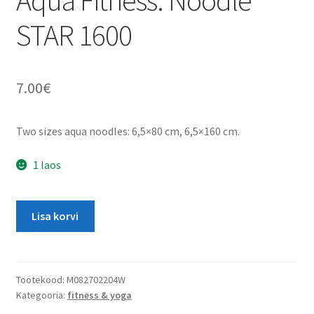
Aqua Fitness: Noodle
STAR 1600
7.00
€
Two sizes aqua noodles: 6,5×80 cm, 6,5×160 cm.
1 laos
Aqua
Lisa korvi
Fitness:
Noodle
STAR
1600
Tootekood:
M082702204W
Kategooria:
fitness & yoga
kogus