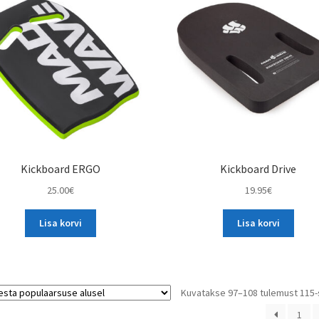
Kickboard ERGO
Kickboard Drive
25.00
€
19.95
€
Lisa korvi
Lisa korvi
Kuvatakse 97–108 tulemust 115-
1