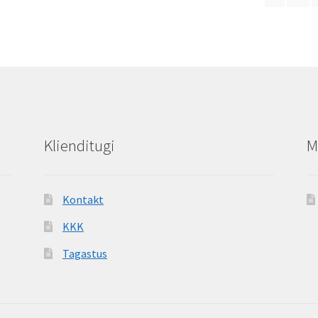
Klienditugi
M
Kontakt
KKK
Tagastus