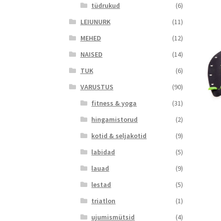
tüdrukud
(6)
LEIUNURK
(11)
MEHED
(12)
NAISED
(14)
TUK
(6)
VARUSTUS
(90)
fitness & yoga
(31)
hingamistorud
(2)
kotid & seljakotid
(9)
labidad
(5)
lauad
(9)
lestad
(5)
triatlon
(1)
ujumismütsid
(4)