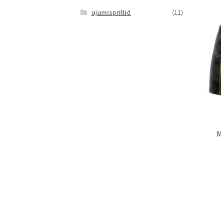
ujumisprillid
(11)
M