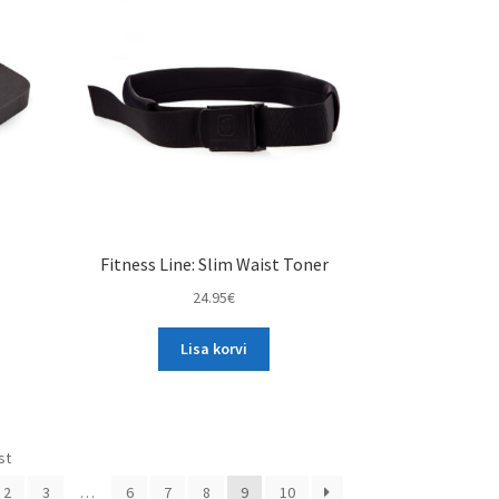
Fitness Line: Slim Waist Toner
24.95
€
Lisa korvi
Sorted
st
by
2
3
…
6
7
8
9
10