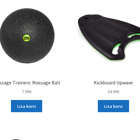
sage Trainers: Massage Ball
Kickboard Upwave
7.95
€
24.95
€
Lisa korvi
Lisa korvi