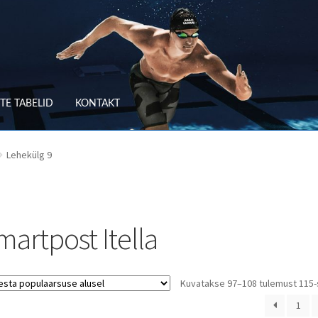
TE TABELID
KONTAKT
RV
OSTUTINGIMUSED
Lehekülg 9
TLEMINE
SUURUSTE TABELID
TAGASTUS
TELLIMUSE ESITAMINE
TOO
martpost Itella
Kuvatakse 97–108 tulemust 115-
1