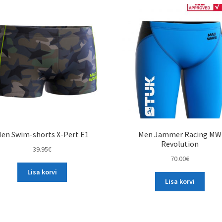
en Swim-shorts X-Pert E1
Men Jammer Racing MW
Revolution
39.95
€
70.00
€
Lisa korvi
Lisa korvi