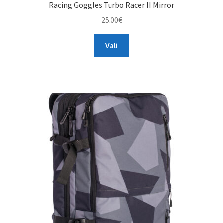
Racing Goggles Turbo Racer II Mirror
25.00
€
This
Vali
product
has
multiple
variants.
The
options
may
be
chosen
on
the
product
page