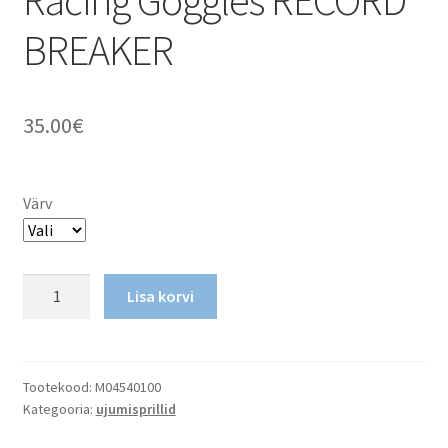
Racing Goggles RECORD
BREAKER
35.00
€
Värv
Racing
Lisa korvi
Goggles
RECORD
BREAKER
kogus
Tootekood:
M04540100
Kategooria:
ujumisprillid