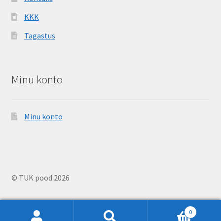
KKK
Tagastus
Minu konto
Minu konto
© TUK pood 2026
0