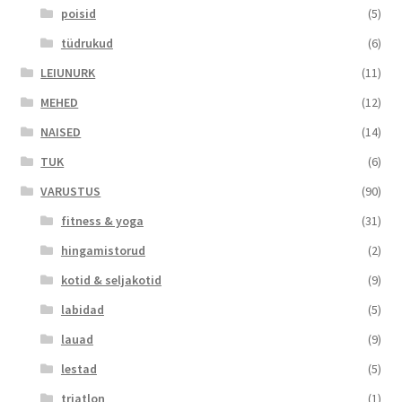
poisid
(5)
tüdrukud
(6)
LEIUNURK
(11)
MEHED
(12)
NAISED
(14)
TUK
(6)
VARUSTUS
(90)
fitness & yoga
(31)
hingamistorud
(2)
kotid & seljakotid
(9)
labidad
(5)
lauad
(9)
lestad
(5)
triatlon
(1)