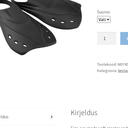
Suurus
Fins
FLEX
kogus
Tootekood:
M074
Kategooria:
lesta
Kirjeldus
eldus