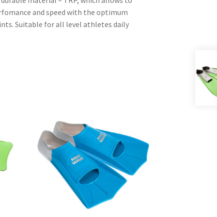
d durable material – TRP, which allows to
fomance and speed with the optimum
nts. Suitable for all level athletes daily