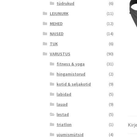
tüdrukud
(6)
LEIUNURK
(11)
MEHED
(12)
NAISED
(14)
TUK
(6)
VARUSTUS
(90)
fitness & yoga
(31)
hingamistorud
(2)
kotid & seljakotid
(9)
labidad
(5)
lauad
(9)
lestad
(5)
triatlon
(1)
Kirj
ujumismütsid
(4)