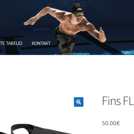
TE TABELID
KONTAKT
RV
OSTUTINGIMUSED
TLEMINE
SUURUSTE TABELID
TAGASTUS
TELLIMUSE ESITAMINE
TOO
Fins F
50.00
€