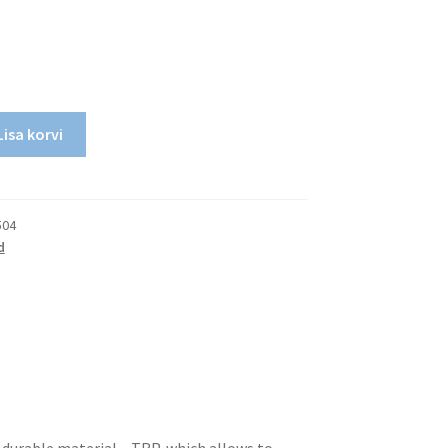
Lisa korvi
504
d