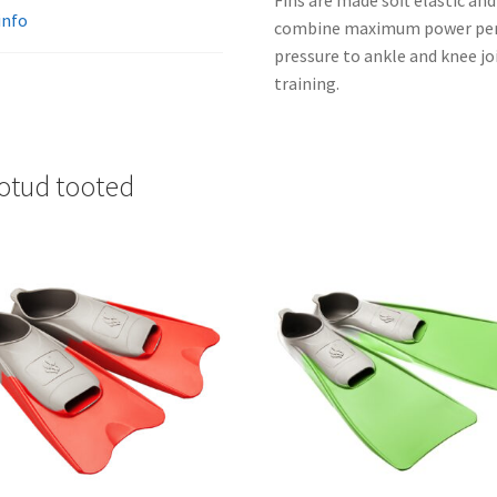
Fins are made soft elastic an
info
combine maximum power per
pressure to ankle and knee joi
training.
otud tooted