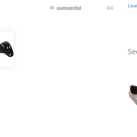
Lisa
ujumisprillid
(11)
Se