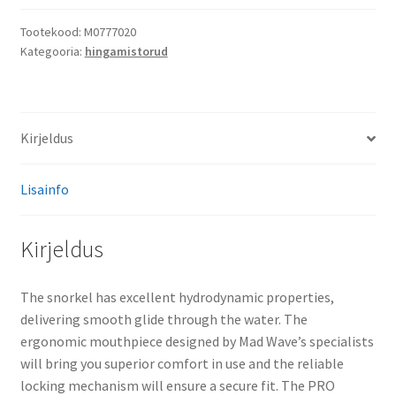
Snorkel
Junior
Tootekood:
M0777020
Kategooria:
hingamistorud
kogus
Kirjeldus
Lisainfo
Kirjeldus
The snorkel has excellent hydrodynamic properties,
delivering smooth glide through the water. The
ergonomic mouthpiece designed by Mad Wave’s specialists
will bring you superior comfort in use and the reliable
locking mechanism will ensure a secure fit. The PRO