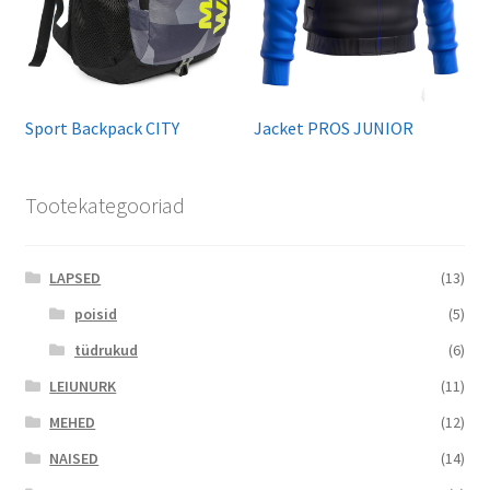
Sport Backpack CITY
Jacket PROS JUNIOR
Tootekategooriad
LAPSED
(13)
poisid
(5)
tüdrukud
(6)
LEIUNURK
(11)
MEHED
(12)
NAISED
(14)