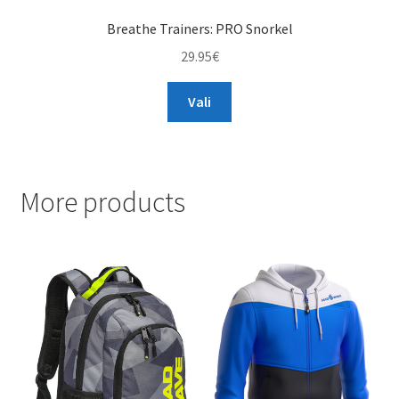
Breathe Trainers: PRO Snorkel
29.95
€
This
Vali
product
has
multiple
variants.
More products
The
options
may
be
chosen
on
the
product
page