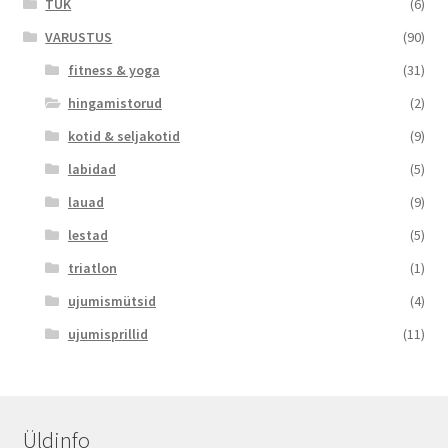
TUK
(6)
VARUSTUS
(90)
fitness & yoga
(31)
hingamistorud
(2)
kotid & seljakotid
(9)
labidad
(5)
lauad
(9)
lestad
(5)
triatlon
(1)
ujumismütsid
(4)
ujumisprillid
(11)
Üldinfo