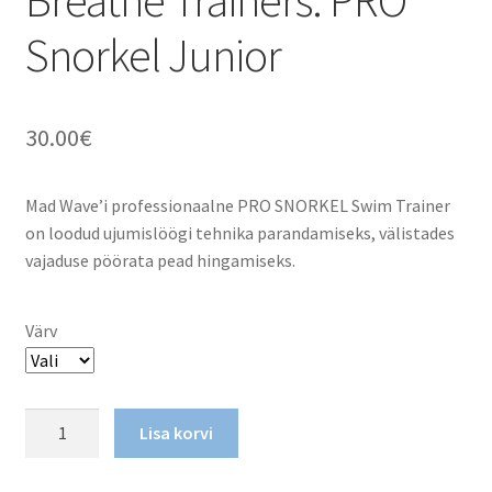
Breathe Trainers: PRO
Snorkel Junior
30.00
€
Mad Wave’i professionaalne PRO SNORKEL Swim Trainer
on loodud ujumislöögi tehnika parandamiseks, välistades
vajaduse pöörata pead hingamiseks.
Värv
Breathe
Lisa korvi
Trainers:
PRO