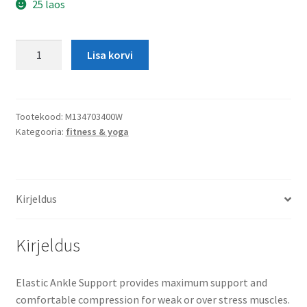
25 laos
Elastic
Lisa korvi
Ankle
Support
kogus
Tootekood:
M134703400W
Kategooria:
fitness & yoga
Kirjeldus
Kirjeldus
Elastic Ankle Support provides maximum support and
comfortable compression for weak or over stress muscles.