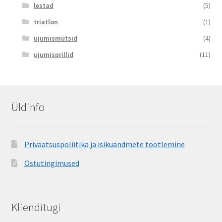
lestad
(5)
triatlon
(1)
ujumismütsid
(4)
ujumisprillid
(11)
Üldinfo
Privaatsuspoliitika ja isikuandmete töötlemine
Ostutingimused
Klienditugi