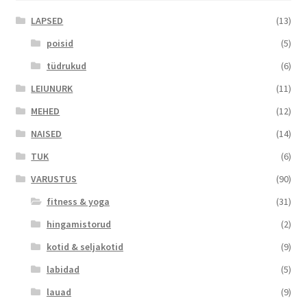
LAPSED
(13)
poisid
(5)
tüdrukud
(6)
LEIUNURK
(11)
MEHED
(12)
NAISED
(14)
TUK
(6)
VARUSTUS
(90)
fitness & yoga
(31)
hingamistorud
(2)
kotid & seljakotid
(9)
labidad
(5)
lauad
(9)