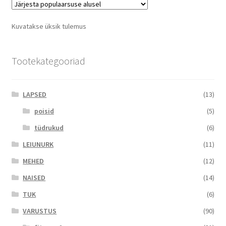
The
options
Kuvatakse üksik tulemus
may
be
chosen
Tootekategooriad
on
the
LAPSED
(13)
product
page
poisid
(5)
tüdrukud
(6)
LEIUNURK
(11)
MEHED
(12)
NAISED
(14)
TUK
(6)
VARUSTUS
(90)