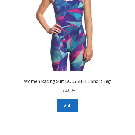
TAGASTUS
TELLIMUSE ESITAMINE
TOOTED
Women Racing Suit BODYSHELL Short Leg
170.00
€
This
Vali
product
has
multiple
variants.