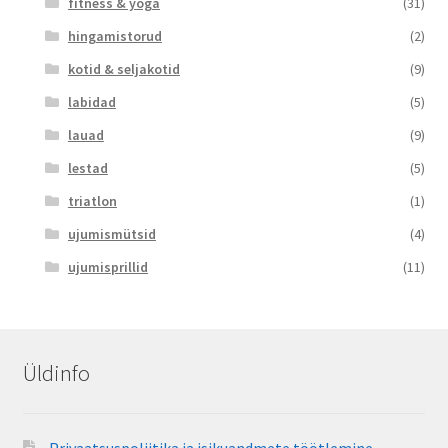
fitness & yoga
(31)
hingamistorud
(2)
kotid & seljakotid
(9)
labidad
(5)
lauad
(9)
lestad
(5)
triatlon
(1)
ujumismütsid
(4)
ujumisprillid
(11)
Üldinfo
Privaatsuspoliitika ja isikuandmete töötlemine